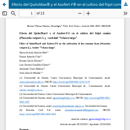
Efecto del QuitoMax® y el Azofert-F® en el cultivo del frijol común (Phaseolus vulgaris L.), variedad “Velazco largo”.