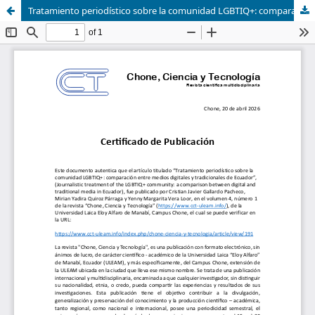
Tratamiento periodístico sobre la comunidad LGBTIQ+: comparación entre medios digitales y tradicionales de Ecuador