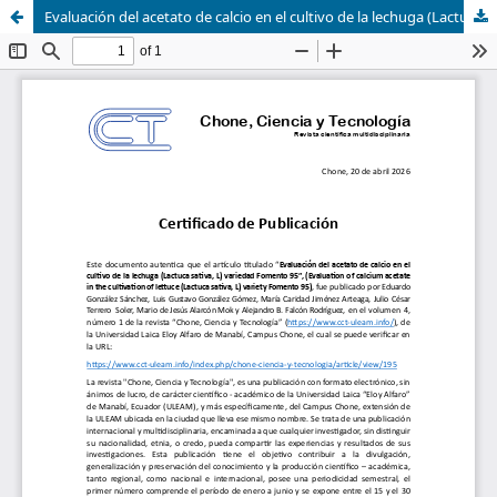
Evaluación del acetato de calcio en el cultivo de la lechuga (Lactuca sativa, L) variedad Fomento 95.