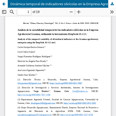
Dinámica temporal de indicadores silvícolas en la Empresa Agroforestal Granma mediante un análisis asistido por la herramienta DeepSeek IA v3.1.