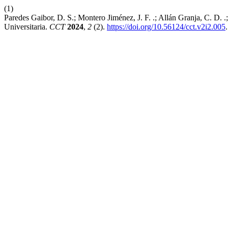
(1)
Paredes Gaibor, D. S.; Montero Jiménez, J. F. .; Allán Granja, C. D. .
Universitaria.
CCT
2024
,
2
(2).
https://doi.org/10.56124/cct.v2i2.005
.