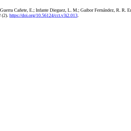
; Guerra Cañete, E.; Infante Dieguez, L. M.; Gaibor Fernández, R. R.
3
(2).
https://doi.org/10.56124/cct.v3i2.013
.