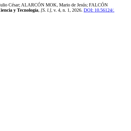
io César; ALARCÓN MOK, Mario de Jesús; FALCÓN
iencia y Tecnología
,
[S. l.]
, v. 4, n. 1, 2026.
DOI: 10.56124/.