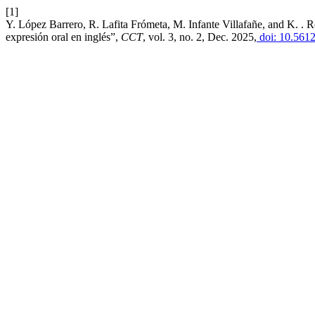
[1]
Y. López Barrero, R. Lafita Frómeta, M. Infante Villafañe, and K. . R
expresión oral en inglés”,
CCT
, vol. 3, no. 2, Dec. 2025,
doi: 10.5612