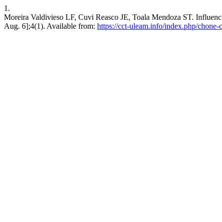
1.
Moreira Valdivieso LF, Cuvi Reasco JE, Toala Mendoza ST. Influenci
Aug. 6];4(1). Available from:
https://cct-uleam.info/index.php/chone-c