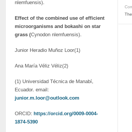
nlemfuensis).
Com
The
Effect of the combined use of efficient 
microorganisms and bokashi on star 
grass (
Cynodon nlemfuensis).
Junior Heradio Muñoz Loor(1)
Ana María Véliz Véliz(2)
(1) Universidad Técnica de Manabí, 
Ecuador. email: 
junior.m.loor@outlook.com
ORCID: 
https://orcid.org/0009-0004-
1874-5390