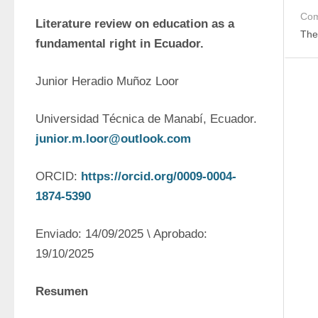
Com
Literature review on education as a 
The
fundamental right in Ecuador.
Junior Heradio Muñoz Loor
Universidad Técnica de Manabí, Ecuador. 
junior.m.loor@outlook.com
ORCID: 
https://orcid.org/0009-0004-
1874-5390
Enviado: 14/09/2025 \ Aprobado: 
19/10/2025
Resumen