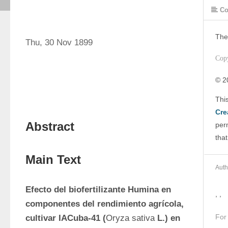
Co
The
Thu, 30 Nov 1899
Cop
© 2
Cre
Abstract
perm
that
Main Text
Auth
Efecto del biofertilizante Humina en 
, ,
componentes del rendimiento agrícola, 
For
cultivar IACuba-41 (
Oryza sativa
 L.) en 