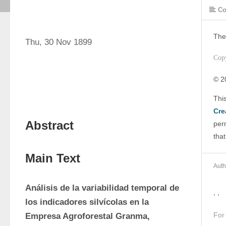
Co
The
Thu, 30 Nov 1899
Cop
© 2
Cre
Abstract
perm
that
Main Text
Auth
Análisis de la variabilidad temporal de 
, ,
los indicadores silvícolas en la 
For
Empresa Agroforestal Granma, 