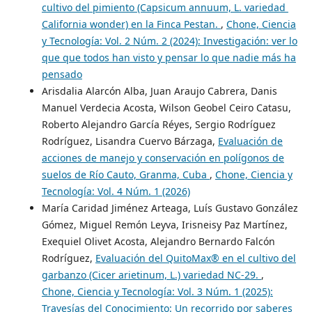
cultivo del pimiento (Capsicum annuum, L. variedad
California wonder) en la Finca Pestan.
,
Chone, Ciencia
y Tecnología: Vol. 2 Núm. 2 (2024): Investigación: ver lo
que que todos han visto y pensar lo que nadie más ha
pensado
Arisdalia Alarcón Alba, Juan Araujo Cabrera, Danis
Manuel Verdecia Acosta, Wilson Geobel Ceiro Catasu,
Roberto Alejandro García Réyes, Sergio Rodríguez
Rodríguez, Lisandra Cuervo Bárzaga,
Evaluación de
acciones de manejo y conservación en polígonos de
suelos de Río Cauto, Granma, Cuba
,
Chone, Ciencia y
Tecnología: Vol. 4 Núm. 1 (2026)
María Caridad Jiménez Arteaga, Luís Gustavo González
Gómez, Miguel Remón Leyva, Irisneisy Paz Martínez,
Exequiel Olivet Acosta, Alejandro Bernardo Falcón
Rodríguez,
Evaluación del QuitoMax® en el cultivo del
garbanzo (Cicer arietinum, L.) variedad NC-29.
,
Chone, Ciencia y Tecnología: Vol. 3 Núm. 1 (2025):
Travesías del Conocimiento: Un recorrido por saberes