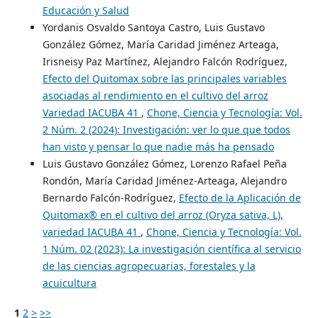
Educación y Salud
Yordanis Osvaldo Santoya Castro, Luis Gustavo
González Gómez, María Caridad Jiménez Arteaga,
Irisneisy Paz Martínez, Alejandro Falcón Rodríguez,
Efecto del Quitomax sobre las principales variables
asociadas al rendimiento en el cultivo del arroz
Variedad IACUBA 41
,
Chone, Ciencia y Tecnología: Vol.
2 Núm. 2 (2024): Investigación: ver lo que que todos
han visto y pensar lo que nadie más ha pensado
Luis Gustavo González Gómez, Lorenzo Rafael Peña
Rondón, María Caridad Jiménez-Arteaga, Alejandro
Bernardo Falcón-Rodríguez,
Efecto de la Aplicación de
Quitomax® en el cultivo del arroz (Oryza sativa, L),
variedad IACUBA 41
,
Chone, Ciencia y Tecnología: Vol.
1 Núm. 02 (2023): La investigación científica al servicio
de las ciencias agropecuarias, forestales y la
acuicultura
1
2
>
>>