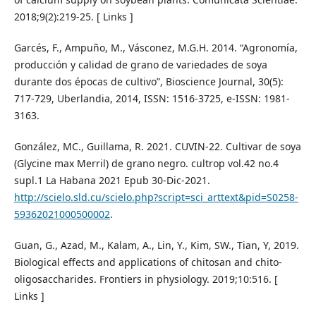
2018;9(2):219-25. [ Links ]
Garcés, F., Ampuño, M., Vásconez, M.G.H. 2014. “Agronomía,
producción y calidad de grano de variedades de soya
durante dos épocas de cultivo”, Bioscience Journal, 30(5):
717-729, Uberlandia, 2014, ISSN: 1516-3725, e-ISSN: 1981-
3163.
González, MC., Guillama, R. 2021. CUVIN-22. Cultivar de soya
(Glycine max Merril) de grano negro. cultrop vol.42 no.4
supl.1 La Habana 2021 Epub 30-Dic-2021.
http://scielo.sld.cu/scielo.php?script=sci_arttext&pid=S0258-
59362021000500002
.
Guan, G., Azad, M., Kalam, A., Lin, Y., Kim, SW., Tian, Y, 2019.
Biological effects and applications of chitosan and chito-
oligosaccharides. Frontiers in physiology. 2019;10:516. [
Links ]