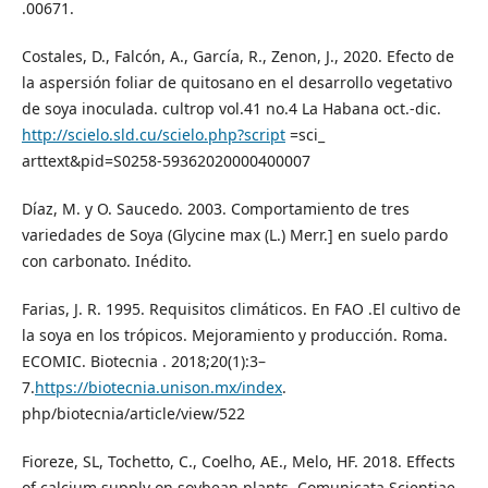
.00671.
Costales, D., Falcón, A., García, R., Zenon, J., 2020. Efecto de
la aspersión foliar de quitosano en el desarrollo vegetativo
de soya inoculada. cultrop vol.41 no.4 La Habana oct.-dic.
http://scielo.sld.cu/scielo.php?script
=sci_
arttext&pid=S0258-59362020000400007
Díaz, M. y O. Saucedo. 2003. Comportamiento de tres
variedades de Soya (Glycine max (L.) Merr.] en suelo pardo
con carbonato. Inédito.
Farias, J. R. 1995. Requisitos climáticos. En FAO .El cultivo de
la soya en los trópicos. Mejoramiento y producción. Roma.
ECOMIC. Biotecnia . 2018;20(1):3–
7.
https://biotecnia.unison.mx/index
.
php/biotecnia/article/view/522
Fioreze, SL, Tochetto, C., Coelho, AE., Melo, HF. 2018. Effects
of calcium supply on soybean plants. Comunicata Scientiae.