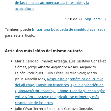
de las ciencias agropecuarias, forestales y la
acuicultura
1-10 de 27
Siguiente
También puede
Iniciar una búsqueda de similitud avanzada
para este artículo.
Artículos más leídos del mismo autor/a
María Caridad Jiménez Arteaga, Luis Gustavo González
Gómez, Jorge Alberto Alejandre Rosas, Alejandro
Falcón Rodríguez, Julio César Terrero Soler, Mario
Jesús Alarcón Mok,
Respuesta agronómica del cultivo
del ají chay (Capsicum frutences, L) a la aplicación de
QuitoMax® (quitosano).
,
Chone, Ciencia y Tecnología:
Vol. 2 Núm. 1 (2024): La agricultura: primera y más
respetable de las artes
Julio César Terrero Soler, Luis Gustavo González