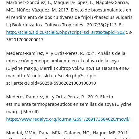
Martínez-González, L., Maqueira-López, L., Nápoles-García,
MC., Núñez-Vázquez, M. 2017. Efecto de bioestimulantes en
el rendimiento de dos cultivares de frijol (Phaseolus vulgaris
L.) Biofertilizados. Cultivos Tropicales . 2017;38(2):113–8.:
http://scielo.sld.cu/scielo.php?script=sci_arttext&pid=S02
58-
362017000200017
Mederos-Ramírez, A. y Ortiz-Pérez, R. 2021. Análisis de la
interacción genotipo ambiente en el cultivo de la soya
(Glycine max (L) Merrill) cultrop vol.42 no.1 La Habana ene.-
mar. http://scielo. sld.cu /scielo.php?script=
sci_arttext&pid=S0258-59362021000100010
Mederos-Ramírez, A., y Ortiz-Pérez, R. .2019. Efecto
estimulante termoperapeuticos en semillas de soya (Glycine
max (L.) Merrill)
https://www.redalyc.org/journal/2691/269173684020/movil/
Mondal, MMA., Rana, MIK., Dafader, NC., Haque, ME. 2011.