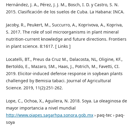
Hernández, J. A., Pérez, J. J. M., Bosch, I. D. y Castro, S. N.
2015. Clasificación de los suelos de Cuba. La Habana: INCA.
Jacoby, R., Peukert, M., Succurro, A., Koprivova, A., Kopriva,
S. 2017. The role of soil microorganisms in plant mineral
nutrition-current knowledge and future directions. Frontiers
in plant science. 8:1617. [ Links ]
Locatelli, BT., Preus da Cruz M., Dalacosta, NL, Oligine, KF.,
Bertoldo, E., Mazaro, SM., Haas, J., Potrich, M., Favetti, CI.
2019. Elicitor-induced defense response in soybean plants
challenged by Bemisia tabaci. Journal of Agricultural
Science. 2019, 11(2):251-262.
Lope, C., Ochoa, X., Aguilera, N. 2018. Soya. La oleaginosa de
mayor importancia a nivel mundial
http://www.oiapes.sagarhpa.sonora.gob.mx
› paq-tec › paq-
soya