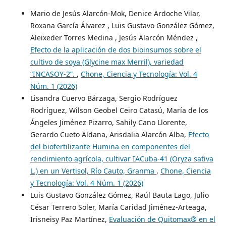
Mario de Jesús Alarcón-Mok, Denice Ardoche Vilar,
Roxana García Álvarez , Luis Gustavo González Gómez,
Aleixeder Torres Medina , Jesús Alarcón Méndez ,
Efecto de la aplicación de dos bioinsumos sobre el
cultivo de soya (Glycine max Merril), variedad
“INCASOY-2”.
,
Chone, Ciencia y Tecnología: Vol. 4
Núm. 1 (2026)
Lisandra Cuervo Bárzaga, Sergio Rodríguez
Rodríguez, Wilson Geobel Ceiro Catasú, María de los
Ángeles Jiménez Pizarro, Sahily Cano Llorente,
Gerardo Cueto Aldana, Arisdalia Alarcón Alba,
Efecto
del biofertilizante Humina en componentes del
rendimiento agrícola, cultivar IACuba-41 (Oryza sativa
L.) en un Vertisol, Río Cauto, Granma
,
Chone, Ciencia
y Tecnología: Vol. 4 Núm. 1 (2026)
Luis Gustavo González Gómez, Raúl Bauta Lago, Julio
César Terrero Soler, María Caridad Jiménez-Arteaga,
Irisneisy Paz Martínez,
Evaluación de Quitomax® en el