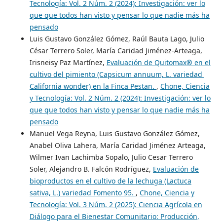
Tecnología: Vol. 2 Núm. 2 (2024): Investigación: ver lo
que que todos han visto y pensar lo que nadie más ha
pensado
Luis Gustavo González Gómez, Raúl Bauta Lago, Julio
César Terrero Soler, María Caridad Jiménez-Arteaga,
Irisneisy Paz Martínez,
Evaluación de Quitomax® en el
cultivo del pimiento (Capsicum annuum, L. variedad
California wonder) en la Finca Pestan.
,
Chone, Ciencia
y Tecnología: Vol. 2 Núm. 2 (2024): Investigación: ver lo
que que todos han visto y pensar lo que nadie más ha
pensado
Manuel Vega Reyna, Luis Gustavo González Gómez,
Anabel Oliva Lahera, María Caridad Jiménez Arteaga,
Wilmer Ivan Lachimba Sopalo, Julio Cesar Terrero
Soler, Alejandro B. Falcón Rodríguez,
Evaluación de
bioproductos en el cultivo de la lechuga (Lactuca
sativa, L.) variedad Fomento 95.
,
Chone, Ciencia y
Tecnología: Vol. 3 Núm. 2 (2025): Ciencia Agrícola en
Diálogo para el Bienestar Comunitario: Producción,