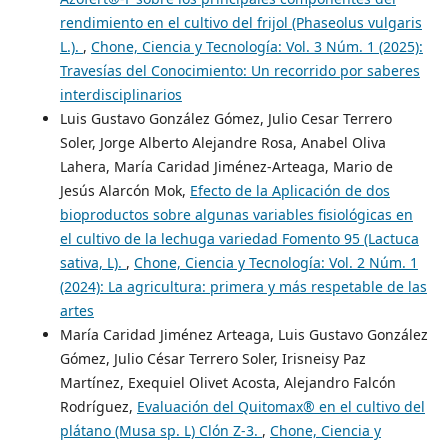
rendimiento en el cultivo del frijol (Phaseolus vulgaris
L.).
,
Chone, Ciencia y Tecnología: Vol. 3 Núm. 1 (2025):
Travesías del Conocimiento: Un recorrido por saberes
interdisciplinarios
Luis Gustavo González Gómez, Julio Cesar Terrero
Soler, Jorge Alberto Alejandre Rosa, Anabel Oliva
Lahera, María Caridad Jiménez-Arteaga, Mario de
Jesús Alarcón Mok,
Efecto de la Aplicación de dos
bioproductos sobre algunas variables fisiológicas en
el cultivo de la lechuga variedad Fomento 95 (Lactuca
sativa, L).
,
Chone, Ciencia y Tecnología: Vol. 2 Núm. 1
(2024): La agricultura: primera y más respetable de las
artes
María Caridad Jiménez Arteaga, Luis Gustavo González
Gómez, Julio César Terrero Soler, Irisneisy Paz
Martínez, Exequiel Olivet Acosta, Alejandro Falcón
Rodríguez,
Evaluación del Quitomax® en el cultivo del
plátano (Musa sp. L) Clón Z-3.
,
Chone, Ciencia y