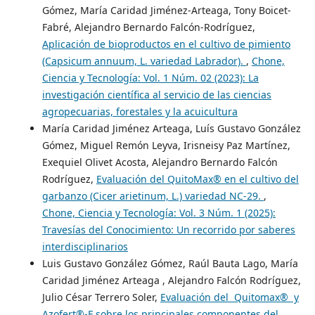
Gómez, María Caridad Jiménez-Arteaga, Tony Boicet-
Fabré, Alejandro Bernardo Falcón-Rodríguez,
Aplicación de bioproductos en el cultivo de pimiento
(Capsicum annuum, L. variedad Labrador).
,
Chone,
Ciencia y Tecnología: Vol. 1 Núm. 02 (2023): La
investigación científica al servicio de las ciencias
agropecuarias, forestales y la acuicultura
María Caridad Jiménez Arteaga, Luís Gustavo González
Gómez, Miguel Remón Leyva, Irisneisy Paz Martínez,
Exequiel Olivet Acosta, Alejandro Bernardo Falcón
Rodríguez,
Evaluación del QuitoMax® en el cultivo del
garbanzo (Cicer arietinum, L.) variedad NC-29.
,
Chone, Ciencia y Tecnología: Vol. 3 Núm. 1 (2025):
Travesías del Conocimiento: Un recorrido por saberes
interdisciplinarios
Luis Gustavo González Gómez, Raúl Bauta Lago, María
Caridad Jiménez Arteaga , Alejandro Falcón Rodríguez,
Julio César Terrero Soler,
Evaluación del Quitomax® y
Azofert®-F sobre los principales componentes del