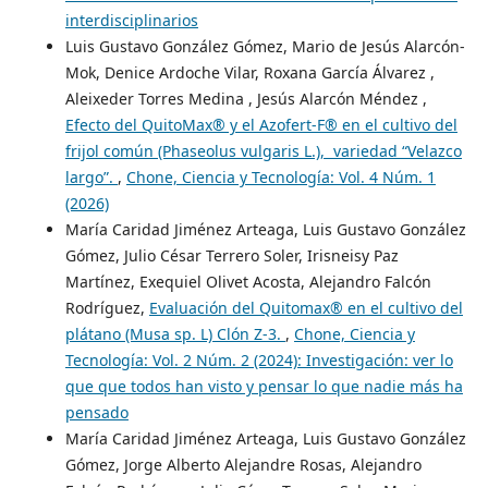
interdisciplinarios
Luis Gustavo González Gómez, Mario de Jesús Alarcón-
Mok, Denice Ardoche Vilar, Roxana García Álvarez ,
Aleixeder Torres Medina , Jesús Alarcón Méndez ,
Efecto del QuitoMax® y el Azofert-F® en el cultivo del
frijol común (Phaseolus vulgaris L.), variedad “Velazco
largo”.
,
Chone, Ciencia y Tecnología: Vol. 4 Núm. 1
(2026)
María Caridad Jiménez Arteaga, Luis Gustavo González
Gómez, Julio César Terrero Soler, Irisneisy Paz
Martínez, Exequiel Olivet Acosta, Alejandro Falcón
Rodríguez,
Evaluación del Quitomax® en el cultivo del
plátano (Musa sp. L) Clón Z-3.
,
Chone, Ciencia y
Tecnología: Vol. 2 Núm. 2 (2024): Investigación: ver lo
que que todos han visto y pensar lo que nadie más ha
pensado
María Caridad Jiménez Arteaga, Luis Gustavo González
Gómez, Jorge Alberto Alejandre Rosas, Alejandro