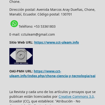
Chone.
Dirección postal:
Avenida Marcos Aray Dueñas, Chone,
Manabí, Ecuador. Código postal: 130701
Teléfono: +53 53361803
E-mail: cctuleam@gmail.com
Sitio Web URL:
https://www.cct-uleam.info
OAI-PMH URL:
https://www.cct-
uleam.info/index.php/chone-ciencia-y-tecnologia/oai
La Revista y cada uno de los artículos y ensayos que se
publican están licenciados por
Creative Commons 3.0,
Ecuador (CC), que establece: "Atribución - No