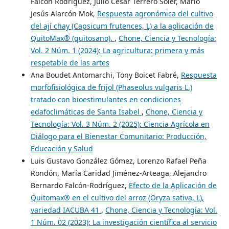
Falcón Rodríguez, Julio César Terrero Soler, Mario
Jesús Alarcón Mok,
Respuesta agronómica del cultivo
del ají chay (Capsicum frutences, L) a la aplicación de
QuitoMax® (quitosano).
,
Chone, Ciencia y Tecnología:
Vol. 2 Núm. 1 (2024): La agricultura: primera y más
respetable de las artes
Ana Boudet Antomarchi, Tony Boicet Fabré,
Respuesta
morfofisiológica de frijol (Phaseolus vulgaris L.)
tratado con bioestimulantes en condiciones
edafoclimáticas de Santa Isabel
,
Chone, Ciencia y
Tecnología: Vol. 3 Núm. 2 (2025): Ciencia Agrícola en
Diálogo para el Bienestar Comunitario: Producción,
Educación y Salud
Luis Gustavo González Gómez, Lorenzo Rafael Peña
Rondón, María Caridad Jiménez-Arteaga, Alejandro
Bernardo Falcón-Rodríguez,
Efecto de la Aplicación de
Quitomax® en el cultivo del arroz (Oryza sativa, L),
variedad IACUBA 41
,
Chone, Ciencia y Tecnología: Vol.
1 Núm. 02 (2023): La investigación científica al servicio