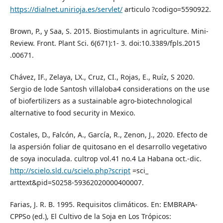
https://dialnet.unirioja.es/servlet/
articulo ?codigo=5590922.
Brown, P., y Saa, S. 2015. Biostimulants in agriculture. Mini-
Review. Front. Plant Sci. 6(671):1- 3. doi:10.3389/fpls.2015
.00671.
Chávez, IF., Zelaya, LX., Cruz, CI., Rojas, E., Ruíz, S 2020.
Sergio de lode Santosh villaloba4 considerations on the use
of biofertilizers as a sustainable agro-biotechnological
alternative to food security in Mexico.
Costales, D., Falcón, A., García, R., Zenon, J., 2020. Efecto de
la aspersión foliar de quitosano en el desarrollo vegetativo
de soya inoculada. cultrop vol.41 no.4 La Habana oct.-dic.
http://scielo.sld.cu/scielo.php?script
=sci_
arttext&pid=S0258-59362020000400007.
Farias, J. R. B. 1995. Requisitos climáticos. En: EMBRAPA-
CPPSo (ed.), El Cultivo de la Soja en Los Trópicos: