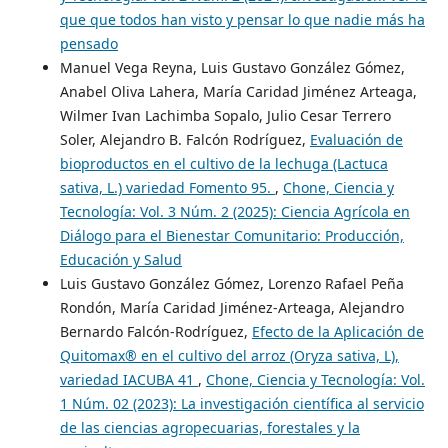
que que todos han visto y pensar lo que nadie más ha
pensado
Manuel Vega Reyna, Luis Gustavo González Gómez,
Anabel Oliva Lahera, María Caridad Jiménez Arteaga,
Wilmer Ivan Lachimba Sopalo, Julio Cesar Terrero
Soler, Alejandro B. Falcón Rodríguez,
Evaluación de
bioproductos en el cultivo de la lechuga (Lactuca
sativa, L.) variedad Fomento 95.
,
Chone, Ciencia y
Tecnología: Vol. 3 Núm. 2 (2025): Ciencia Agrícola en
Diálogo para el Bienestar Comunitario: Producción,
Educación y Salud
Luis Gustavo González Gómez, Lorenzo Rafael Peña
Rondón, María Caridad Jiménez-Arteaga, Alejandro
Bernardo Falcón-Rodríguez,
Efecto de la Aplicación de
Quitomax® en el cultivo del arroz (Oryza sativa, L),
variedad IACUBA 41
,
Chone, Ciencia y Tecnología: Vol.
1 Núm. 02 (2023): La investigación científica al servicio
de las ciencias agropecuarias, forestales y la