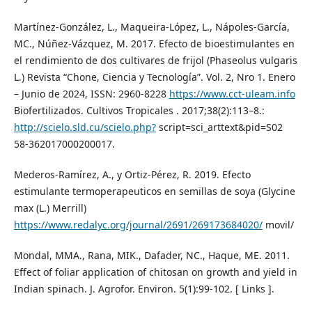
Martínez-González, L., Maqueira-López, L., Nápoles-García,
MC., Núñez-Vázquez, M. 2017. Efecto de bioestimulantes en
el rendimiento de dos cultivares de frijol (Phaseolus vulgaris
L.) Revista “Chone, Ciencia y Tecnología”. Vol. 2, Nro 1. Enero
– Junio de 2024, ISSN: 2960-8228
https://www.cct-uleam.info
Biofertilizados. Cultivos Tropicales . 2017;38(2):113–8.:
http://scielo.sld.cu/scielo.php?
script=sci_arttext&pid=S02
58-362017000200017.
Mederos-Ramírez, A., y Ortiz-Pérez, R. 2019. Efecto
estimulante termoperapeuticos en semillas de soya (Glycine
max (L.) Merrill)
https://www.redalyc.org/journal/2691/269173684020/
movil/
Mondal, MMA., Rana, MIK., Dafader, NC., Haque, ME. 2011.
Effect of foliar application of chitosan on growth and yield in
Indian spinach. J. Agrofor. Environ. 5(1):99-102. [ Links ].