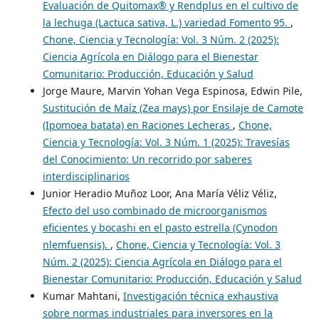
Evaluación de Quitomax® y Rendplus en el cultivo de
la lechuga (Lactuca sativa, L.) variedad Fomento 95.
,
Chone, Ciencia y Tecnología: Vol. 3 Núm. 2 (2025):
Ciencia Agrícola en Diálogo para el Bienestar
Comunitario: Producción, Educación y Salud
Jorge Maure, Marvin Yohan Vega Espinosa, Edwin Pile,
Sustitución de Maíz (Zea mays) por Ensilaje de Camote
(Ipomoea batata) en Raciones Lecheras
,
Chone,
Ciencia y Tecnología: Vol. 3 Núm. 1 (2025): Travesías
del Conocimiento: Un recorrido por saberes
interdisciplinarios
Junior Heradio Muñoz Loor, Ana María Véliz Véliz,
Efecto del uso combinado de microorganismos
eficientes y bocashi en el pasto estrella (Cynodon
nlemfuensis).
,
Chone, Ciencia y Tecnología: Vol. 3
Núm. 2 (2025): Ciencia Agrícola en Diálogo para el
Bienestar Comunitario: Producción, Educación y Salud
Kumar Mahtani,
Investigación técnica exhaustiva
sobre normas industriales para inversores en la