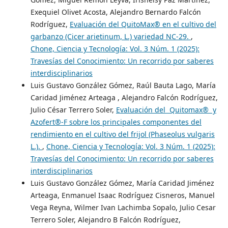
Exequiel Olivet Acosta, Alejandro Bernardo Falcón
Rodríguez,
Evaluación del QuitoMax® en el cultivo del
garbanzo (Cicer arietinum, L.) variedad NC-29.
,
Chone, Ciencia y Tecnología: Vol. 3 Núm. 1 (2025):
Travesías del Conocimiento: Un recorrido por saberes
interdisciplinarios
Luis Gustavo González Gómez, Raúl Bauta Lago, María
Caridad Jiménez Arteaga , Alejandro Falcón Rodríguez,
Julio César Terrero Soler,
Evaluación del Quitomax® y
Azofert®-F sobre los principales componentes del
rendimiento en el cultivo del frijol (Phaseolus vulgaris
L.).
,
Chone, Ciencia y Tecnología: Vol. 3 Núm. 1 (2025):
Travesías del Conocimiento: Un recorrido por saberes
interdisciplinarios
Luis Gustavo González Gómez, María Caridad Jiménez
Arteaga, Enmanuel Isaac Rodríguez Cisneros, Manuel
Vega Reyna, Wilmer Ivan Lachimba Sopalo, Julio Cesar
Terrero Soler, Alejandro B Falcón Rodríguez,