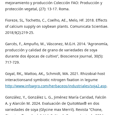
mejoramiento y producción Colección FAO: Producción y
protección vegetal, (27): 13-17. Roma.
Fioreze, SL, Tochetto, C., Coelho, AE., Melo, HF. 2018. Effects
of calcium supply on soybean plants. Comunicata Scientiae.
2018;9(2):219-25.
Garcés, F., Ampuño, M., Vásconez, M.G.H. 2014. “Agronomía,
producción y calidad de grano de variedades de soya
durante dos épocas de cultivo”, Bioscience Journal, 30(5):
717-729.
Goyal, RK,, Mattoo, AK,, Schmidt, MA. 2021. Rhizobial-host
interactionsand symbiotic nitrogen fixation in legume
http://www.infoagro.com/herbaceos/industriales/soja2.asp
.
González, Y., González L. G., Jiménez María Caridad, Falcón
A. y Alarcón M. 2024. Evaluación de QuitoMax® en dos
variedades de soya (Glycine max Merril). Revista “Chone,