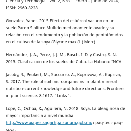
Ciencia y Tecnología”. Vol. 2, Nro 1. Enero – Junio de 2024,
ISSN: 2960-8228.
González, Yanet. 2015 Efecto del estiércol vacuno en un
suelo Pardo Sialítico Mullido medianamente avado y su
relación con el rendimiento y la población de pentatómidos
en el cultivo de la soya (Glycine max (L.) Merr).
Hernández, J. A., Pérez, J. J. M., Bosch, I. D. y Castro, S. N.
2015. Clasificación de los suelos de Cuba. La Habana: INCA.
Jacoby, R., Peukert, M., Succurro, A., Koprivova, A., Kopriva,
S. 2017. The role of soil microorganisms in plant mineral
nutrition-current knowledge and future directions. Frontiers
in plant science. 8:1617. [ Links ].
Lope, C., Ochoa, X., Aguilera, N. 2018. Soya. La oleaginosa de
mayor importancia a nivel mundial
http://www.oiapes.sagarhpa.sonora.gob.mx
› paq-tec › paq-
soya.