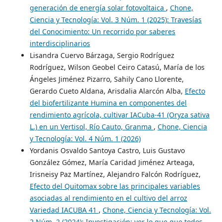
generación de energía solar fotovoltaica
,
Chone,
Ciencia y Tecnología: Vol. 3 Núm. 1 (2025): Travesías
del Conocimiento: Un recorrido por saberes
interdisciplinarios
Lisandra Cuervo Bárzaga, Sergio Rodríguez
Rodríguez, Wilson Geobel Ceiro Catasú, María de los
Ángeles Jiménez Pizarro, Sahily Cano Llorente,
Gerardo Cueto Aldana, Arisdalia Alarcón Alba,
Efecto
del biofertilizante Humina en componentes del
rendimiento agrícola, cultivar IACuba-41 (Oryza sativa
L.) en un Vertisol, Río Cauto, Granma
,
Chone, Ciencia
y Tecnología: Vol. 4 Núm. 1 (2026)
Yordanis Osvaldo Santoya Castro, Luis Gustavo
González Gómez, María Caridad Jiménez Arteaga,
Irisneisy Paz Martínez, Alejandro Falcón Rodríguez,
Efecto del Quitomax sobre las principales variables
asociadas al rendimiento en el cultivo del arroz
Variedad IACUBA 41
,
Chone, Ciencia y Tecnología: Vol.
2 Núm. 2 (2024): Investigación: ver lo que que todos