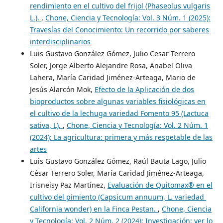
rendimiento en el cultivo del frijol (Phaseolus vulgaris
L.).
,
Chone, Ciencia y Tecnología: Vol. 3 Núm. 1 (2025):
Travesías del Conocimiento: Un recorrido por saberes
interdisciplinarios
Luis Gustavo González Gómez, Julio Cesar Terrero
Soler, Jorge Alberto Alejandre Rosa, Anabel Oliva
Lahera, María Caridad Jiménez-Arteaga, Mario de
Jesús Alarcón Mok,
Efecto de la Aplicación de dos
bioproductos sobre algunas variables fisiológicas en
el cultivo de la lechuga variedad Fomento 95 (Lactuca
sativa, L).
,
Chone, Ciencia y Tecnología: Vol. 2 Núm. 1
(2024): La agricultura: primera y más respetable de las
artes
Luis Gustavo González Gómez, Raúl Bauta Lago, Julio
César Terrero Soler, María Caridad Jiménez-Arteaga,
Irisneisy Paz Martínez,
Evaluación de Quitomax® en el
cultivo del pimiento (Capsicum annuum, L. variedad
California wonder) en la Finca Pestan.
,
Chone, Ciencia
y Tecnología: Vol. 2 Núm. 2 (2024): Investigación: ver lo