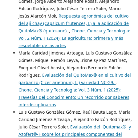
Gómez, Jorge Alberto Alejandre Rosas, Alejandro
Falcón Rodríguez, Julio César Terrero Soler, Mario
Jesús Alarcón Mok,
Respuesta agronómica del cultivo
del ají chay (Capsicum frutences, L) a la aplicación de
QuitoMax® (quitosano).
,
Chone, Ciencia y Tecnología:
Vol. 2 Núm. 1 (2024): La agricultura: primera y más
respetable de las artes
María Caridad Jiménez Arteaga, Luís Gustavo González
Gómez, Miguel Remón Leyva, Irisneisy Paz Martínez,
Exequiel Olivet Acosta, Alejandro Bernardo Falcón
Rodríguez,
Evaluación del QuitoMax® en el cultivo del
garbanzo (Cicer arietinum, L.) variedad NC-29.
,
Chone, Ciencia y Tecnología: Vol. 3 Núm. 1 (2025):
Travesías del Conocimiento: Un recorrido por saberes
interdisciplinarios
Luis Gustavo González Gómez, Raúl Bauta Lago, María
Caridad Jiménez Arteaga , Alejandro Falcón Rodríguez,
Julio César Terrero Soler,
Evaluación del Quitomax® y
Azofert®-F sobre los principales componentes del