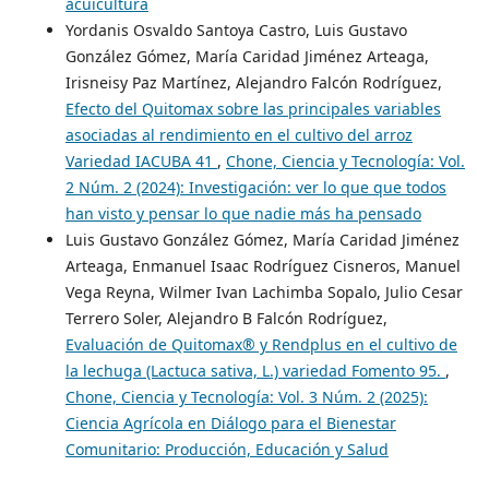
acuicultura
Yordanis Osvaldo Santoya Castro, Luis Gustavo
González Gómez, María Caridad Jiménez Arteaga,
Irisneisy Paz Martínez, Alejandro Falcón Rodríguez,
Efecto del Quitomax sobre las principales variables
asociadas al rendimiento en el cultivo del arroz
Variedad IACUBA 41
,
Chone, Ciencia y Tecnología: Vol.
2 Núm. 2 (2024): Investigación: ver lo que que todos
han visto y pensar lo que nadie más ha pensado
Luis Gustavo González Gómez, María Caridad Jiménez
Arteaga, Enmanuel Isaac Rodríguez Cisneros, Manuel
Vega Reyna, Wilmer Ivan Lachimba Sopalo, Julio Cesar
Terrero Soler, Alejandro B Falcón Rodríguez,
Evaluación de Quitomax® y Rendplus en el cultivo de
la lechuga (Lactuca sativa, L.) variedad Fomento 95.
,
Chone, Ciencia y Tecnología: Vol. 3 Núm. 2 (2025):
Ciencia Agrícola en Diálogo para el Bienestar
Comunitario: Producción, Educación y Salud