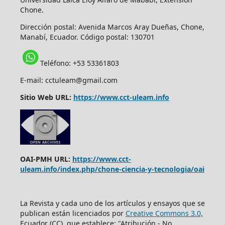
Chone.
Dirección postal:
Avenida Marcos Aray Dueñas, Chone,
Manabí, Ecuador. Código postal: 130701
Teléfono: +53 53361803
E-mail: cctuleam@gmail.com
Sitio Web URL:
https://www.cct-uleam.info
OAI-PMH URL:
https://www.cct-
uleam.info/index.php/chone-ciencia-y-tecnologia/oai
La Revista y cada uno de los artículos y ensayos que se
publican están licenciados por
Creative Commons 3.0,
Ecuador (CC), que establece: "Atribución - No