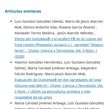
Artículos similares
Luis Gustavo González Gómez, Mario de Jesús Alarcón-
Mok, Denice Ardoche Vilar, Roxana García Álvarez ,
Aleixeder Torres Medina , Jesús Alarcón Méndez ,
Efecto del QuitoMax® y el Azofert-F® en el cultivo del
frijol común (Phaseolus vulgaris L.), variedad “Velazco
largo”.
,
Chone, Ciencia y Tecnología: Vol. 4 Núm. 1
(2026)
Yoannis González Hernández, Luis Gustavo González
Gómez, María Caridad Jiménez Arteaga, Alejandro
Falcón Rodríguez, Mario Jesús Alarcón Mok,
Evaluación de Quitomax® en dos variedades de soya
(Glycine max Merril)
,
Chone, Ciencia y Tecnología: Vol.
2 Núm. 1 (2024): La agricultura: primera y más
respetable de las artes
María Caridad Jiménez Arteaga, Luís Gustavo González
Gómez, Miguel Remón Leyva, Irisneisy Paz Martínez,