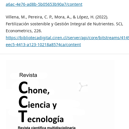
a6ac-4e76-ad8b-5b05653b90a7/content
Villena, M., Pereira, C. P., Mora, A., & López, H. (2022).
Fertilización sostenible y Gestión Integral de Nutrientes. SCL
Econometrics, 226.
https://bibliotecadigital.ciren.cl/server/api/core/bitstreams/41
eec5-4413-a123-10218a8574ca/content