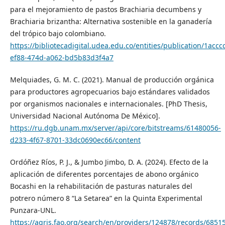
para el mejoramiento de pastos Brachiaria decumbens y
Brachiaria brizantha: Alternativa sostenible en la ganadería
del trópico bajo colombiano.
https://bibliotecadigital.udea.edu.co/entities/publication/1accc
ef88-474d-a062-bd5b83d3f4a7
Melquiades, G. M. C. (2021). Manual de producción orgánica
para productores agropecuarios bajo estándares validados
por organismos nacionales e internacionales. [PhD Thesis,
Universidad Nacional Autónoma De México].
https://ru.dgb.unam.mx/server/api/core/bitstreams/61480056-
d233-4f67-8701-33dc0690ec66/content
Ordóñez Ríos, P. J., & Jumbo Jimbo, D. A. (2024). Efecto de la
aplicación de diferentes porcentajes de abono orgánico
Bocashi en la rehabilitación de pasturas naturales del
potrero número 8 “La Setarea” en la Quinta Experimental
Punzara-UNL.
https://agris.fao.org/search/en/providers/124878/records/685