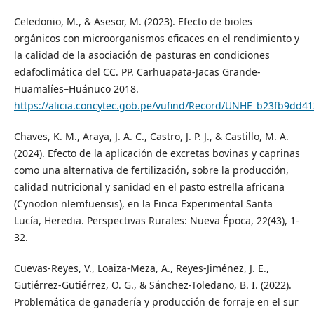
Celedonio, M., & Asesor, M. (2023). Efecto de bioles
orgánicos con microorganismos eficaces en el rendimiento y
la calidad de la asociación de pasturas en condiciones
edafoclimática del CC. PP. Carhuapata-Jacas Grande-
Huamalíes–Huánuco 2018.
https://alicia.concytec.gob.pe/vufind/Record/UNHE_b23fb9dd
Chaves, K. M., Araya, J. A. C., Castro, J. P. J., & Castillo, M. A.
(2024). Efecto de la aplicación de excretas bovinas y caprinas
como una alternativa de fertilización, sobre la producción,
calidad nutricional y sanidad en el pasto estrella africana
(Cynodon nlemfuensis), en la Finca Experimental Santa
Lucía, Heredia. Perspectivas Rurales: Nueva Época, 22(43), 1-
32.
Cuevas-Reyes, V., Loaiza-Meza, A., Reyes-Jiménez, J. E.,
Gutiérrez-Gutiérrez, O. G., & Sánchez-Toledano, B. I. (2022).
Problemática de ganadería y producción de forraje en el sur