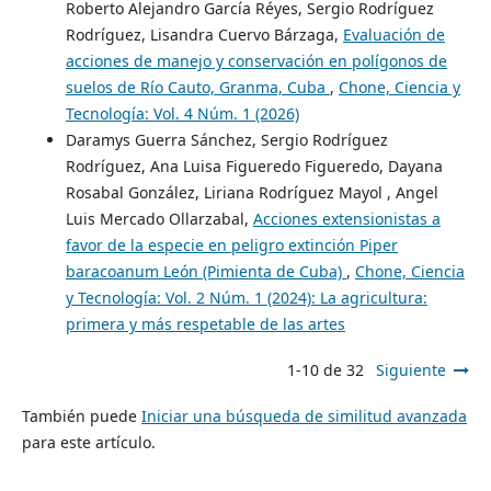
Roberto Alejandro García Réyes, Sergio Rodríguez
Rodríguez, Lisandra Cuervo Bárzaga,
Evaluación de
acciones de manejo y conservación en polígonos de
suelos de Río Cauto, Granma, Cuba
,
Chone, Ciencia y
Tecnología: Vol. 4 Núm. 1 (2026)
Daramys Guerra Sánchez, Sergio Rodríguez
Rodríguez, Ana Luisa Figueredo Figueredo, Dayana
Rosabal González, Liriana Rodríguez Mayol , Angel
Luis Mercado Ollarzabal,
Acciones extensionistas a
favor de la especie en peligro extinción Piper
baracoanum León (Pimienta de Cuba)
,
Chone, Ciencia
y Tecnología: Vol. 2 Núm. 1 (2024): La agricultura:
primera y más respetable de las artes
1-10 de 32
Siguiente
También puede
Iniciar una búsqueda de similitud avanzada
para este artículo.