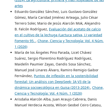
artes
Eduardo González Sánchez, Luis Gustavo González
Gómez, María Caridad Jiménez Arteaga, Julio César
Terrero Soler, Mario de Jesús Alarcón Mok, Alejandro
B. Falcón Rodríguez,
Evaluación del acetato de calcio
en el cultivo de la lechuga (Lactuca sativa, L) variedad
Fomento 95.
,
Chone, Ciencia y Tecnología: Vol. 4 Núm.
1 (2026)
María de los Ángeles Pino Parada, Licet Chávez
Suárez, Sergio Florentino Rodríguez Rodríguez,
Maidelín Paumier Zayas, Oandis Sosa Sánchez,
Manuel José Linares Álvaro, Ramiro Remigio Gaibor
Fernández,
Puntos de inflexión en la sostenibilidad
forestal: Un análisis con DeepSeek- IA-V3 de la
dinámica socioecológica en Guisa (2013-2024)
,
Chone,
Ciencia y Tecnología: Vol. 4 Núm. 1 (2026)
Arisdalia Alarcón Alba, Juan Araujo Cabrera, Danis
Manuel Verdecia Acosta, Wilson Geobel Ceiro Catasu,