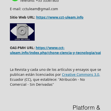
Teléfono: +53 53361803
E-mail: cctuleam@gmail.com
Sitio Web URL:
https://www.cct-uleam.info
OAI-PMH URL:
https://www.cct-
uleam.info/index.php/chone-ciencia-y-tecnologia/oai
La Revista y cada uno de los artículos y ensayos que se
publican están licenciados por
Creative Commons 3.0,
Ecuador (CC), que establece: "Atribución - No
Comercial - Sin Derivadas"