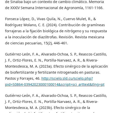
de Sinaloa bajo un contexto de cambio climático. Memoria
de XXXIV Semana Internacional de Agronomía, 1161-1166.
Fonseca López, D., Vivas Quila, N., Cuervo Mulet, R., &
Rodríguez Molano, C. E. (2024). Contribución de gramíneas
forrajeras a la fijación biológica de nitrógeno y su respuesta
a la inoculación de diazótrofas. Revisión. Revista mexicana
de ciencias pecuarias, 15(2), 446-461.
Gutiérrez-León, F. A., Alvarado-Ochoa, S. P., Reascos-Castillo,
J. F., Ortiz-Flores, E. N., Portilla-Narvaez, A. R., & Rivera-
Montesdeoca, M. A. (2023a). Efecto sinérgico de la aplicación
de biofertilizante y fertilizante nitrogenado en pasturas.
Pastos y Forrajes, 46.
http://scielo.sld.cu/scielo.php?
pid=S0864-03942023000100014&script=sci_arttext&tlng=pt
Gutiérrez-León, F. A., Alvarado-Ochoa, S. P., Reascos-Castillo,
J. F., Ortiz-Flores, E. N., Portilla-Narvaez, A. R., & Rivera-
Montesdeoca, M. A. (2023b). Efecto sinérgico de la