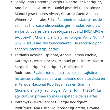
Sahily Cano Llorente , Sergio F. Rodríguez Rodríguez,
Ángel de Sousa Tórres, Daniel José del Llano Gómez ,
Manuel José Linares Alvaro, Gerardo Cueto Aldana,
Wilmer L Almarales Frías,
Parámetros estadísticos de
semillas hidroacondicionadas germinadas por días,
en los cultivares de arroz (Oryza sativa L.) INCA LP-5 e
IACuba-41
,
Chone, Ciencia y Tecnología: Vol. 3 Núm. 1
(2025): Travesías del Conocimiento: Un recorrido por
saberes interdisciplinarios
Yordanis Rosales Espinosa, Adonis Ramón Puebla,
Daramys Guerra Sánchez, Manuel José Linares Álvaro,
Sergio Rodríguez Rodríguez , Guillermo Bello
Rodríguez,
Evaluación de los recursos paisajísticos e
históricos-culturales para un turismo de naturaleza en
el Parque Nacional Pico Bayamesa en Granma.
,
Chone, Ciencia y Tecnología: Vol. 2 Núm. 1 (2024): La
agricultura: primera y más respetable de las artes
Daramys Guerra Sánchez, Sergio Rodríguez
Rodríguez, Ana Luisa Figueredo Figueredo, Dayana