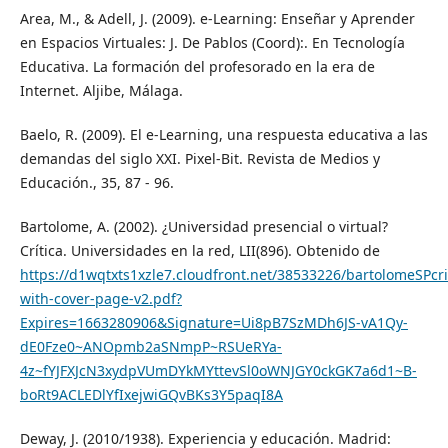
Area, M., & Adell, J. (2009). e-Learning: Enseñar y Aprender
en Espacios Virtuales: J. De Pablos (Coord):. En Tecnología
Educativa. La formación del profesorado en la era de
Internet. Aljibe, Málaga.
Baelo, R. (2009). El e-Learning, una respuesta educativa a las
demandas del siglo XXI. Pixel-Bit. Revista de Medios y
Educación., 35, 87 - 96.
Bartolome, A. (2002). ¿Universidad presencial o virtual?
Crítica. Universidades en la red, LII(896). Obtenido de
https://d1wqtxts1xzle7.cloudfront.net/38533226/bartolomeSPcri
with-cover-page-v2.pdf?
Expires=1663280906&Signature=Ui8pB7SzMDh6JS-vA1Qy-
dE0Fze0~ANOpmb2aSNmpP~RSUeRYa-
4z~fYJFXJcN3xydpVUmDYkMYttevSl0oWNJGY0ckGK7a6d1~B-
boRt9ACLEDlYfIxejwiGQvBKs3Y5paqI8A
Deway, J. (2010/1938). Experiencia y educación. Madrid: