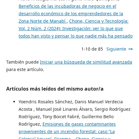
Beneficios de las incubadoras de negocio en el
desarrollo económico de los emprendedores de la
Zona Norte de Manabí
,
Chone, Ciencia y Tecnología:
Vol. 2 Núm. 2 (2024): Investigación: ver lo que que
todos han visto y pensar lo que nadie más ha pensado
1-10 de 85
Siguiente
También puede
Iniciar una búsqueda de similitud avanzada
para este artículo.
Artículos más leídos del mismo autor/a
Yoendris Rosales Sánchez, Danis Manuel Verdecia
Acosta , Manuel José Linares Álvaro, Sergio Rodríguez
Rodríguez, Tony Boicet Fabré, Guillermo Bello
Rodríguez,
Emisiones de gases contaminantes
provenientes de un incendio forestal: caso “La
Colonia” Jiguaní, Granma.
,
Chone, Ciencia y