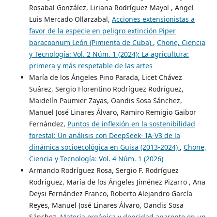
Rosabal González, Liriana Rodríguez Mayol , Angel
Luis Mercado Ollarzabal,
Acciones extensionistas a
favor de la especie en peligro extinción Piper
baracoanum León (Pimienta de Cuba)
,
Chone, Ciencia
y Tecnología: Vol. 2 Núm. 1 (2024): La agricultura:
primera y más respetable de las artes
María de los Ángeles Pino Parada, Licet Chávez
Suárez, Sergio Florentino Rodríguez Rodríguez,
Maidelín Paumier Zayas, Oandis Sosa Sánchez,
Manuel José Linares Álvaro, Ramiro Remigio Gaibor
Fernández,
Puntos de inflexión en la sostenibilidad
forestal: Un análisis con DeepSeek- IA-V3 de la
dinámica socioecológica en Guisa (2013-2024)
,
Chone,
Ciencia y Tecnología: Vol. 4 Núm. 1 (2026)
Armando Rodríguez Rosa, Sergio F. Rodríguez
Rodríguez, María de los Ángeles Jiménez Pizarro , Ana
Deysi Fernández Franco, Roberto Alejandro García
Reyes, Manuel José Linares Álvaro, Oandis Sosa
Sánchez,
Materia orgánica y densidad aparente en un