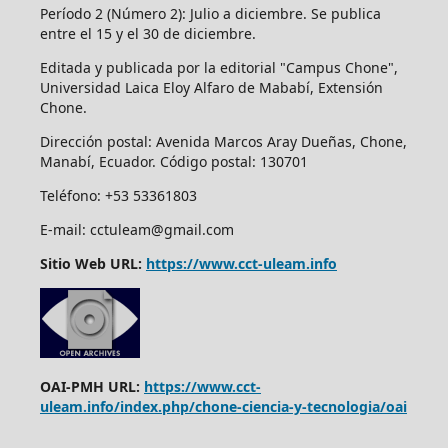
Período 2 (Número 2): Julio a diciembre. Se publica
entre el 15 y el 30 de diciembre.
Editada y publicada por la editorial "Campus Chone",
Universidad Laica Eloy Alfaro de Mababí, Extensión
Chone.
Dirección postal:
Avenida Marcos Aray Dueñas, Chone,
Manabí, Ecuador. Código postal: 130701
Teléfono: +53 53361803
E-mail: cctuleam@gmail.com
Sitio Web URL:
https://www.cct-uleam.info
OAI-PMH URL:
https://www.cct-
uleam.info/index.php/chone-ciencia-y-tecnologia/oai