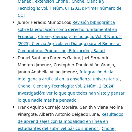
Manabí, extensión Chone
,
Chone, Ciencia y
Tecnología: Vol. 1 Núm. 01 (2023): Primer número de
CCT
Junior Heradio Muñoz Loor,
Revisión bibliográfica
sobre la educación como derecho fundamental en
Ecuador.
,
Chone, Ciencia y Tecnología: Vol. 3 Núm. 2
(2025): Ciencia Agrícola en Diálogo para el Bienestar
Comunitario: Producción, Educación y Salud
Daniel Santiago Paredes Gaibor, Joel Fernando
Montero Jiménez, Cristopher Danilo Allán Granja,
Janina Anabella Villao Jiménez,
Integración de la
inteligencia artificial en la enseñanza universitaria.
,
Chone, Ciencia y Tecnología: Vol. 2 Núm. 2 (2024):
Investigación: ver lo que que todos han visto y pensar
lo que nadie más ha pensado
Frank Aquino Cornejo Moreira, Genith Viviana Molina
Pinargote, Alberth Antonio Delgado Luna,
Resultados
de aprendizajes con la modalidad en línea en
estudiantes del subnivel básico superior
,
Chone,