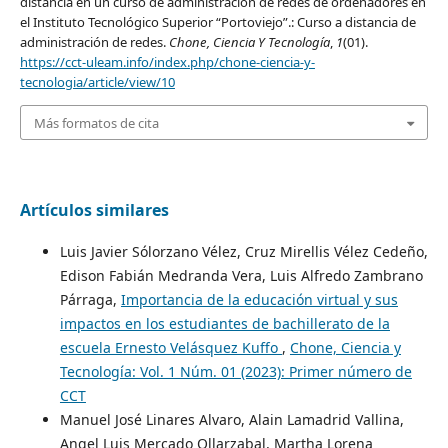
distancia en un curso de administración de redes de ordenadores en
el Instituto Tecnológico Superior “Portoviejo”.: Curso a distancia de
administración de redes.
Chone, Ciencia Y Tecnología
,
1
(01).
https://cct-uleam.info/index.php/chone-ciencia-y-
tecnologia/article/view/10
Más formatos de cita
Artículos similares
Luis Javier Sólorzano Vélez, Cruz Mirellis Vélez Cedeño,
Edison Fabián Medranda Vera, Luis Alfredo Zambrano
Párraga,
Importancia de la educación virtual y sus
impactos en los estudiantes de bachillerato de la
escuela Ernesto Velásquez Kuffo
,
Chone, Ciencia y
Tecnología: Vol. 1 Núm. 01 (2023): Primer número de
CCT
Manuel José Linares Alvaro, Alain Lamadrid Vallina,
Angel Luis Mercado Ollarzabal, Martha Lorena