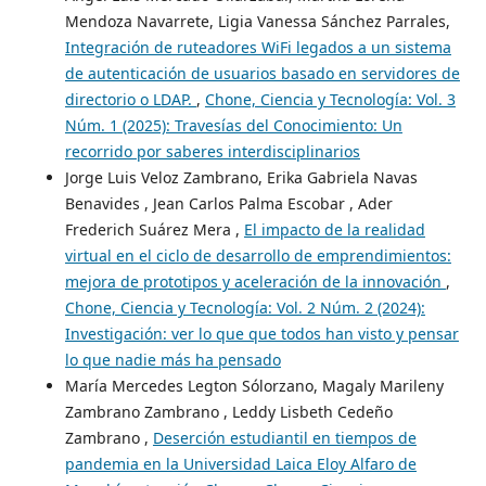
Mendoza Navarrete, Ligia Vanessa Sánchez Parrales,
Integración de ruteadores WiFi legados a un sistema
de autenticación de usuarios basado en servidores de
directorio o LDAP.
,
Chone, Ciencia y Tecnología: Vol. 3
Núm. 1 (2025): Travesías del Conocimiento: Un
recorrido por saberes interdisciplinarios
Jorge Luis Veloz Zambrano, Erika Gabriela Navas
Benavides , Jean Carlos Palma Escobar , Ader
Frederich Suárez Mera ,
El impacto de la realidad
virtual en el ciclo de desarrollo de emprendimientos:
mejora de prototipos y aceleración de la innovación
,
Chone, Ciencia y Tecnología: Vol. 2 Núm. 2 (2024):
Investigación: ver lo que que todos han visto y pensar
lo que nadie más ha pensado
María Mercedes Legton Sólorzano, Magaly Marileny
Zambrano Zambrano , Leddy Lisbeth Cedeño
Zambrano ,
Deserción estudiantil en tiempos de
pandemia en la Universidad Laica Eloy Alfaro de