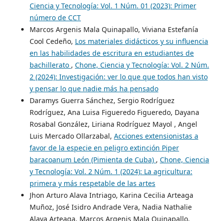
Ciencia y Tecnología: Vol. 1 Núm. 01 (2023): Primer
número de CCT
Marcos Argenis Mala Quinapallo, Viviana Estefanía
Cool Cedeño,
Los materiales didácticos y su influencia
en las habilidades de escritura en estudiantes de
bachillerato
,
Chone, Ciencia y Tecnología: Vol. 2 Núm.
2 (2024): Investigación: ver lo que que todos han visto
y pensar lo que nadie más ha pensado
Daramys Guerra Sánchez, Sergio Rodríguez
Rodríguez, Ana Luisa Figueredo Figueredo, Dayana
Rosabal González, Liriana Rodríguez Mayol , Angel
Luis Mercado Ollarzabal,
Acciones extensionistas a
favor de la especie en peligro extinción Piper
baracoanum León (Pimienta de Cuba)
,
Chone, Ciencia
y Tecnología: Vol. 2 Núm. 1 (2024): La agricultura:
primera y más respetable de las artes
Jhon Arturo Alava Intriago, Karina Cecilia Arteaga
Muñoz, José Isidro Andrade Vera, Nadia Nathalie
Alava Arteaga, Marcos Argenis Mala Quinapallo,