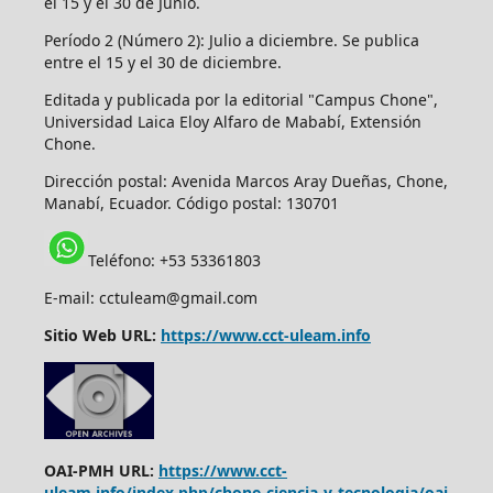
el 15 y el 30 de Junio.
Período 2 (Número 2): Julio a diciembre. Se publica
entre el 15 y el 30 de diciembre.
Editada y publicada por la editorial "Campus Chone",
Universidad Laica Eloy Alfaro de Mababí, Extensión
Chone.
Dirección postal:
Avenida Marcos Aray Dueñas, Chone,
Manabí, Ecuador. Código postal: 130701
Teléfono: +53 53361803
E-mail: cctuleam@gmail.com
Sitio Web URL:
https://www.cct-uleam.info
OAI-PMH URL:
https://www.cct-
uleam.info/index.php/chone-ciencia-y-tecnologia/oai