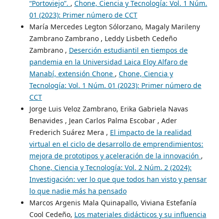
“Portoviejo”.
,
Chone, Ciencia y Tecnología: Vol. 1 Núm.
01 (2023): Primer número de CCT
María Mercedes Legton Sólorzano, Magaly Marileny
Zambrano Zambrano , Leddy Lisbeth Cedeño
Zambrano ,
Deserción estudiantil en tiempos de
pandemia en la Universidad Laica Eloy Alfaro de
Manabí, extensión Chone
,
Chone, Ciencia y
Tecnología: Vol. 1 Núm. 01 (2023): Primer número de
CCT
Jorge Luis Veloz Zambrano, Erika Gabriela Navas
Benavides , Jean Carlos Palma Escobar , Ader
Frederich Suárez Mera ,
El impacto de la realidad
virtual en el ciclo de desarrollo de emprendimientos:
mejora de prototipos y aceleración de la innovación
,
Chone, Ciencia y Tecnología: Vol. 2 Núm. 2 (2024):
Investigación: ver lo que que todos han visto y pensar
lo que nadie más ha pensado
Marcos Argenis Mala Quinapallo, Viviana Estefanía
Cool Cedeño,
Los materiales didácticos y su influencia