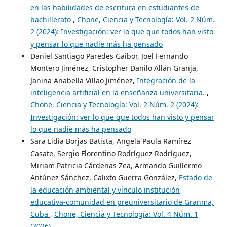
en las habilidades de escritura en estudiantes de
bachillerato
,
Chone, Ciencia y Tecnología: Vol. 2 Núm.
2 (2024): Investigación: ver lo que que todos han visto
y pensar lo que nadie más ha pensado
Daniel Santiago Paredes Gaibor, Joel Fernando
Montero Jiménez, Cristopher Danilo Allán Granja,
Janina Anabella Villao Jiménez,
Integración de la
inteligencia artificial en la enseñanza universitaria.
,
Chone, Ciencia y Tecnología: Vol. 2 Núm. 2 (2024):
Investigación: ver lo que que todos han visto y pensar
lo que nadie más ha pensado
Sara Lidia Borjas Batista, Angela Paula Ramírez
Casate, Sergio Florentino Rodríguez Rodríguez,
Miriam Patricia Cárdenas Zea, Armando Guillermo
Antúnez Sánchez, Calixto Guerra González,
Estado de
la educación ambiental y vínculo institución
educativa-comunidad en preuniversitario de Granma,
Cuba
,
Chone, Ciencia y Tecnología: Vol. 4 Núm. 1
(2026)