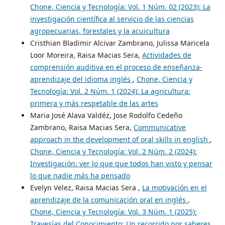
Chone, Ciencia y Tecnología: Vol. 1 Núm. 02 (2023): La
investigación científica al servicio de las ciencias
agropecuarias, forestales y la acuicultura
Cristhian Bladimir Alcivar Zambrano, Julissa Maricela
Loor Moreira, Raisa Macias Sera,
Actividades de
comprensión auditiva en el proceso de enseñanza-
aprendizaje del idioma inglés
,
Chone, Ciencia y
Tecnología: Vol. 2 Núm. 1 (2024): La agricultura:
primera y más respetable de las artes
Maria José Alava Valdéz, Jose Rodolfo Cedeño
Zambrano, Raisa Macias Sera,
Communicative
approach in the development of oral skills in english
,
Chone, Ciencia y Tecnología: Vol. 2 Núm. 2 (2024):
Investigación: ver lo que que todos han visto y pensar
lo que nadie más ha pensado
Evelyn Velez, Raisa Macias Sera ,
La motivación en el
aprendizaje de la comunicación oral en inglés
,
Chone, Ciencia y Tecnología: Vol. 3 Núm. 1 (2025):
Travesías del Conocimiento: Un recorrido por saberes