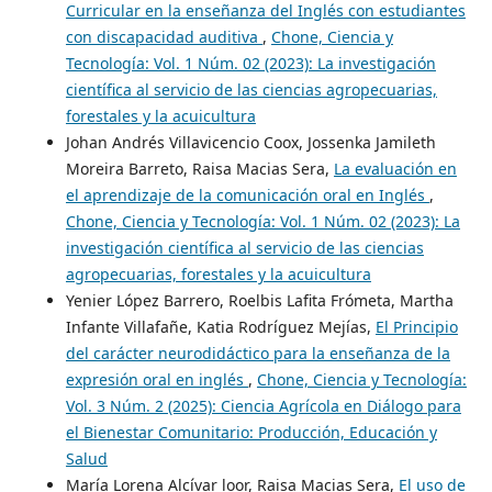
Curricular en la enseñanza del Inglés con estudiantes
con discapacidad auditiva
,
Chone, Ciencia y
Tecnología: Vol. 1 Núm. 02 (2023): La investigación
científica al servicio de las ciencias agropecuarias,
forestales y la acuicultura
Johan Andrés Villavicencio Coox, Jossenka Jamileth
Moreira Barreto, Raisa Macias Sera,
La evaluación en
el aprendizaje de la comunicación oral en Inglés
,
Chone, Ciencia y Tecnología: Vol. 1 Núm. 02 (2023): La
investigación científica al servicio de las ciencias
agropecuarias, forestales y la acuicultura
Yenier López Barrero, Roelbis Lafita Frómeta, Martha
Infante Villafañe, Katia Rodríguez Mejías,
El Principio
del carácter neurodidáctico para la enseñanza de la
expresión oral en inglés
,
Chone, Ciencia y Tecnología:
Vol. 3 Núm. 2 (2025): Ciencia Agrícola en Diálogo para
el Bienestar Comunitario: Producción, Educación y
Salud
María Lorena Alcívar loor, Raisa Macias Sera,
El uso de