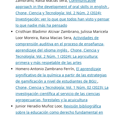
Zambrano, Raisa Macias Sera,
Communicative
approach in the development of oral skills in english
,
Chone, Ciencia y Tecnología: Vol. 2 Núm. 2 (2024):
Investigación: ver lo que que todos han visto y pensar
lo que nadie más ha pensado
Cristhian Bladimir Alcivar Zambrano, Julissa Maricela
Loor Moreira, Raisa Macias Sera,
Actividades de
comprensión auditiva en el proceso de enseñanza-
aprendizaje del idioma inglés
,
Chone, Ciencia y
Tecnología: Vol. 2 Núm. 1 (2024): La agricultura:
primera y más respetable de las artes
Homero Antonio Zambrano Ferrín,
El aprendizaje
significativo de la química a partir de las estrategias
de gamificación a nivel de estudiantes de BGU
,
Chone, Ciencia y Tecnología: Vol. 1 Núm. 02 (2023): La
investigación científica al servicio de las ciencias
agropecuarias, forestales y la acuicultura
Junior Heradio Muñoz Loor,
Revisión bibliográfica
sobre la educación como derecho fundamental en