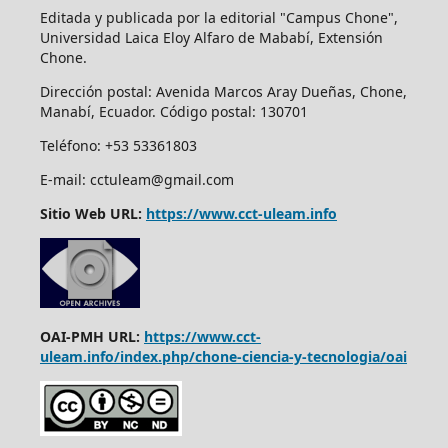
Editada y publicada por la editorial "Campus Chone",
Universidad Laica Eloy Alfaro de Mababí, Extensión
Chone.
Dirección postal:
Avenida Marcos Aray Dueñas, Chone,
Manabí, Ecuador. Código postal: 130701
Teléfono: +53 53361803
E-mail: cctuleam@gmail.com
Sitio Web URL:
https://www.cct-uleam.info
OAI-PMH URL:
https://www.cct-
uleam.info/index.php/chone-ciencia-y-tecnologia/oai