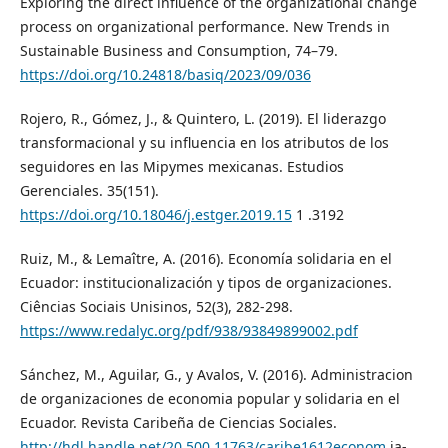
Exploring the direct influence of the organizational change
process on organizational performance. New Trends in
Sustainable Business and Consumption, 74–79.
https://doi.org/10.24818/basiq/2023/09/036
Rojero, R., Gómez, J., & Quintero, L. (2019). El liderazgo
transformacional y su influencia en los atributos de los
seguidores en las Mipymes mexicanas. Estudios
Gerenciales. 35(151).
https://doi.org/10.18046/j.estger.2019.15
1 .3192
Ruiz, M., & Lemaître, A. (2016). Economía solidaria en el
Ecuador: institucionalización y tipos de organizaciones.
Ciências Sociais Unisinos, 52(3), 282-298.
https://www.redalyc.org/pdf/938/93849899002.pdf
Sánchez, M., Aguilar, G., y Avalos, V. (2016). Administracion
de organizaciones de economia popular y solidaria en el
Ecuador. Revista Caribeña de Ciencias Sociales.
http://hdl.handle.net/20.500.11763/caribe1612econom
ia-