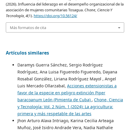
(2026). Influencia del liderazgo en el desempeño organizacional de la
asociación de mujeres comunitarias Tosagua.
Chone, Ciencia Y
Tecnología
,
4
(1).
https://doi.org/10.56124/
Más formatos de cita
Artículos similares
Daramys Guerra Sánchez, Sergio Rodríguez
Rodríguez, Ana Luisa Figueredo Figueredo, Dayana
Rosabal González, Liriana Rodríguez Mayol , Angel
Luis Mercado Ollarzabal,
Acciones extensionistas a
favor de la especie en peligro extinción Piper
baracoanum León (Pimienta de Cuba)
,
Chone, Ciencia
y Tecnología: Vol. 2 Núm. 1 (2024): La agricultura:
primera y más respetable de las artes
Jhon Arturo Alava Intriago, Karina Cecilia Arteaga
Muñoz, José Isidro Andrade Vera, Nadia Nathalie