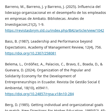
Barreno, M., Barreno, J. y Barreno, J. (2025). Influencia del
liderazgo organizacional en el desempeño de los empleados
en empresas de Ambato. Bibliotecas. Anales de
Investigacion;21(2), 1-9.
https://revistasbnjm.sld.cu/index.php/BAI/article/view/1042
Bass, B. (1987). Leadership and Performance beyond
Expectations. Academy of Management Review, 12(4), 756.
https://doi.org/10.2307/258081
Belema, L., Ordóñez, A., Palacios, C., Bravo, E., Boada, D., &
Guevara, D. (2024). Organization of the Popular and
Solidarity Economy for the Development of
Entrepreneurships in Ecuador. Revista De Gestão Social E
Ambiental, 18(10), e09411.
https://doi.org/10.24857/rgsa.v18n10-284
Berg, D. (1985). Getting individual and organizational goals
to match. New Directions For Higher Education, 1985(52), 65-