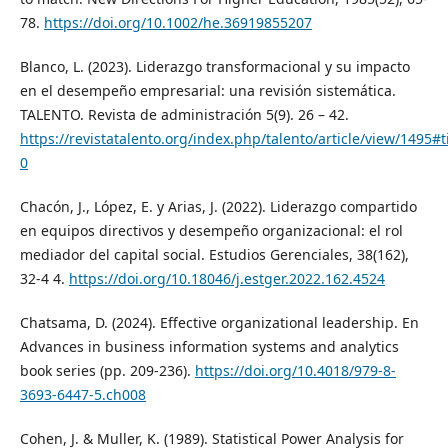
78.
https://doi.org/10.1002/he.36919855207
Blanco, L. (2023). Liderazgo transformacional y su impacto
en el desempeño empresarial: una revisión sistemática.
TALENTO. Revista de administración 5(9). 26 – 42.
https://revistatalento.org/index.php/talento/article/view/1495#ti
0
Chacón, J., López, E. y Arias, J. (2022). Liderazgo compartido
en equipos directivos y desempeño organizacional: el rol
mediador del capital social. Estudios Gerenciales, 38(162),
32-4 4.
https://doi.org/10.18046/j.estger.2022.162.4524
Chatsama, D. (2024). Effective organizational leadership. En
Advances in business information systems and analytics
book series (pp. 209-236).
https://doi.org/10.4018/979-8-
3693-6447-5.ch008
Cohen, J. & Muller, K. (1989). Statistical Power Analysis for