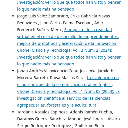
Investigación: ver lo que que todos han visto y pensar
lo que nadie más ha pensado
Jorge Luis Veloz Zambrano, Erika Gabriela Navas
Benavides , Jean Carlos Palma Escobar , Ader
Frederich Suárez Mera ,
El impacto de la realidad
virtual en el ciclo de desarrollo de emprendimientos:
mejora de prototipos y aceleración de la innovación
,
Chone, Ciencia y Tecnología: Vol. 2 Núm. 2 (2024):
Investigación: ver lo que que todos han visto y pensar
lo que nadie más ha pensado
Johan Andrés Villavicencio Coox, Jossenka Jamileth
Moreira Barreto, Raisa Macias Sera,
La evaluación en
el aprendizaje de la comunicación oral en Inglés
,
Chone, Ciencia y Tecnología: Vol. 1 Núm. 02 (2023): La
investigación científica al servicio de las ciencias
agropecuarias, forestales y la acuicultura
Yordanis Rosales Espinosa, Adonis Ramón Puebla,
Daramys Guerra Sánchez, Manuel José Linares Álvaro,
Sergio Rodríguez Rodríguez , Guillermo Bello