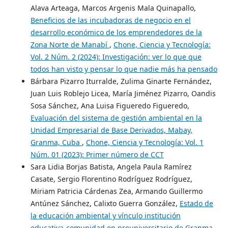
Alava Arteaga, Marcos Argenis Mala Quinapallo,
Beneficios de las incubadoras de negocio en el
desarrollo económico de los emprendedores de la
Zona Norte de Manabí
,
Chone, Ciencia y Tecnología:
Vol. 2 Núm. 2 (2024): Investigación: ver lo que que
todos han visto y pensar lo que nadie más ha pensado
Bárbara Pizarro Iturralde, Zulima Ginarte Fernández,
Juan Luis Roblejo Licea, María Jiménez Pizarro, Oandis
Sosa Sánchez, Ana Luisa Figueredo Figueredo,
Evaluación del sistema de gestión ambiental en la
Unidad Empresarial de Base Derivados, Mabay,
Granma, Cuba
,
Chone, Ciencia y Tecnología: Vol. 1
Núm. 01 (2023): Primer número de CCT
Sara Lidia Borjas Batista, Angela Paula Ramírez
Casate, Sergio Florentino Rodríguez Rodríguez,
Miriam Patricia Cárdenas Zea, Armando Guillermo
Antúnez Sánchez, Calixto Guerra González,
Estado de
la educación ambiental y vínculo institución
educativa-comunidad en preuniversitario de Granma,