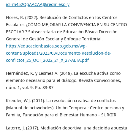
id=m452QgAACAAJ&redir_esc=y
Flores, R. (2022). Resolución de Conflictos en los Centros
Escolares ¿CÓMO MEJORAR LA CONVIVENCIA EN SU CENTRO
ESCOLAR ? Subsecretaría de Educación Básica Dirección
General de Gestión Escolar y Enfoque Territorial.
https://educacionbasica.sep.gob.mx/wp-
content/uploads/2023/03/Documento-Resolucion-de-
conflictos_25_OCT_2022_21_X_27-ALTA.pdf
Hernández, K. y Lesmes A. (2018). La escucha activa como
elemento necesario para el diálogo. Revista Convicciones,
núm. 1, vol. 9. Pp. 83-87.
Kreidler, W.J. (2011). La resolución creativa de conflictos
(Manual de actividades). Unión Temporal: Centro persona y
Familia, Fundación para el Bienestar Humano – SURGIR
Latorre, J. (2017). Mediación deportiva: una decidida apuesta