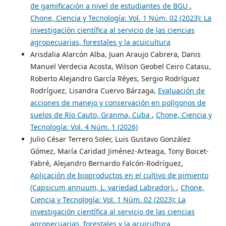
de gamificación a nivel de estudiantes de BGU
,
Chone, Ciencia y Tecnología: Vol. 1 Núm. 02 (2023): La
investigación científica al servicio de las ciencias
agropecuarias, forestales y la acuicultura
Arisdalia Alarcón Alba, Juan Araujo Cabrera, Danis
Manuel Verdecia Acosta, Wilson Geobel Ceiro Catasu,
Roberto Alejandro García Réyes, Sergio Rodríguez
Rodríguez, Lisandra Cuervo Bárzaga,
Evaluación de
acciones de manejo y conservación en polígonos de
suelos de Río Cauto, Granma, Cuba
,
Chone, Ciencia y
Tecnología: Vol. 4 Núm. 1 (2026)
Julio César Terrero Soler, Luis Gustavo González
Gómez, María Caridad Jiménez-Arteaga, Tony Boicet-
Fabré, Alejandro Bernardo Falcón-Rodríguez,
Aplicación de bioproductos en el cultivo de pimiento
(Capsicum annuum, L. variedad Labrador).
,
Chone,
Ciencia y Tecnología: Vol. 1 Núm. 02 (2023): La
investigación científica al servicio de las ciencias
agropecuarias, forestales y la acuicultura