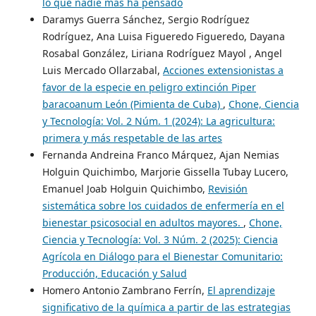
lo que nadie más ha pensado
Daramys Guerra Sánchez, Sergio Rodríguez
Rodríguez, Ana Luisa Figueredo Figueredo, Dayana
Rosabal González, Liriana Rodríguez Mayol , Angel
Luis Mercado Ollarzabal,
Acciones extensionistas a
favor de la especie en peligro extinción Piper
baracoanum León (Pimienta de Cuba)
,
Chone, Ciencia
y Tecnología: Vol. 2 Núm. 1 (2024): La agricultura:
primera y más respetable de las artes
Fernanda Andreina Franco Márquez, Ajan Nemias
Holguin Quichimbo, Marjorie Gissella Tubay Lucero,
Emanuel Joab Holguin Quichimbo,
Revisión
sistemática sobre los cuidados de enfermería en el
bienestar psicosocial en adultos mayores.
,
Chone,
Ciencia y Tecnología: Vol. 3 Núm. 2 (2025): Ciencia
Agrícola en Diálogo para el Bienestar Comunitario:
Producción, Educación y Salud
Homero Antonio Zambrano Ferrín,
El aprendizaje
significativo de la química a partir de las estrategias