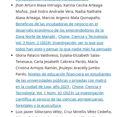
Jhon Arturo Alava Intriago, Karina Cecilia Arteaga
Muñoz, José Isidro Andrade Vera, Nadia Nathalie
Alava Arteaga, Marcos Argenis Mala Quinapallo,
Beneficios de las incubadoras de negocio en el
desarrollo económico de los emprendedores de la
Zona Norte de Manabí
,
Chone, Ciencia y Tecnología:
Vol. 2 Núm. 2 (2024): Investigación: ver lo que que
todos han visto y pensar lo que nadie más ha pensado
Gloria Palacio Valdivieso, Eulalia-Elizabeth Salas-
Tenesaca, Carla Jesabeth Cabrera Pardo, María
Cristina Armijos Ramón, Jhuleysi Aracelly Jumbo
Pardo,
Niveles de educación financiera en estudiantes
de las universidades públicas y privadas con matriz
en la ciudad de Loja, año 2023
,
Chone, Ciencia y
Tecnología: Vol. 1 Núm. 02 (2023): La investigación
científica al servicio de las ciencias agropecuarias,
forestales y la acuicultura
Luis Javier Sólorzano Vélez, Cruz Mirellis Vélez Cedeño,