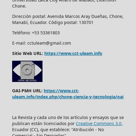
Chone.
Dirección postal:
Avenida Marcos Aray Dueñas, Chone,
Manabí, Ecuador. Código postal: 130701
Teléfono: +53 53361803
E-mail: cctuleam@gmail.com
Sitio Web URL:
https://www.cct-uleam.info
OAI-PMH URL:
https://www.cct-
uleam.info/index.php/chone-ciencia-y-tecnologia/oai
La Revista y cada uno de los artículos y ensayos que se
publican están licenciados por
Creative Commons 3.0,
Ecuador (CC), que establece: "Atribución - No
Comercial - Sin Derivadas"